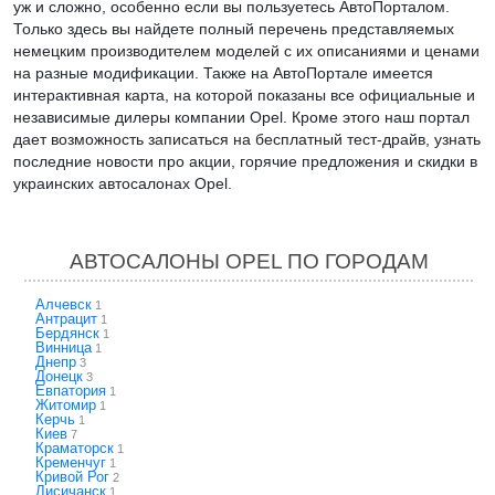
уж и сложно, особенно если вы пользуетесь АвтоПорталом.
Только здесь вы найдете полный перечень представляемых
немецким производителем моделей с их описаниями и ценами
на разные модификации. Также на АвтоПортале имеется
интерактивная карта, на которой показаны все официальные и
независимые дилеры компании Opel. Кроме этого наш портал
дает возможность записаться на бесплатный тест-драйв, узнать
последние новости про акции, горячие предложения и скидки в
украинских автосалонах Opel.
АВТОСАЛОНЫ OPEL ПО ГОРОДАМ
Алчевск
1
Антрацит
1
Бердянск
1
Винница
1
Днепр
3
Донецк
3
Евпатория
1
Житомир
1
Керчь
1
Киев
7
Краматорск
1
Кременчуг
1
Кривой Рог
2
Лисичанск
1