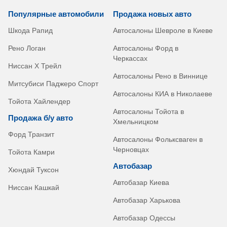
Популярные автомобили
Продажа новых авто
Шкода Рапид
Автосалоны Шевроле в Киеве
Рено Логан
Автосалоны Форд в
Черкассах
Ниссан Х Трейл
Автосалоны Рено в Виннице
Митсубиси Паджеро Спорт
Автосалоны КИА в Николаеве
Тойота Хайлендер
Автосалоны Тойота в
Продажа б/у авто
Хмельницком
Форд Транзит
Автосалоны Фольксваген в
Черновцах
Тойота Камри
Автобазар
Хюндай Туксон
Автобазар Киева
Ниссан Кашкай
Автобазар Харькова
Автобазар Одессы