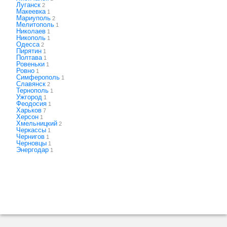
Луганск
2
Макеевка
1
Мариуполь
2
Мелитополь
1
Николаев
1
Никополь
1
Одесса
2
Пирятин
1
Полтава
1
Ровеньки
1
Ровно
1
Симферополь
1
Славянск
2
Тернополь
1
Ужгород
1
Феодосия
1
Харьков
7
Херсон
1
Хмельницкий
2
Черкассы
1
Чернигов
1
Черновцы
1
Энергодар
1