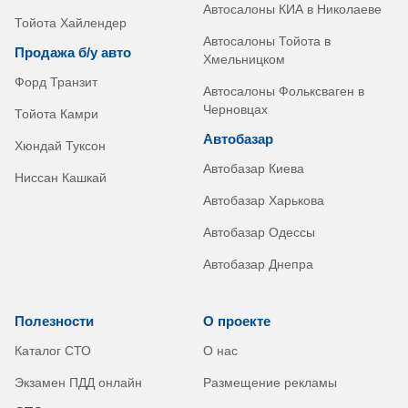
Автосалоны КИА в Николаеве
Тойота Хайлендер
Автосалоны Тойота в
Продажа б/у авто
Хмельницком
Форд Транзит
Автосалоны Фольксваген в
Черновцах
Тойота Камри
Автобазар
Хюндай Туксон
Автобазар Киева
Ниссан Кашкай
Автобазар Харькова
Автобазар Одессы
Автобазар Днепра
Полезности
О проекте
Каталог СТО
О нас
Экзамен ПДД онлайн
Размещение рекламы