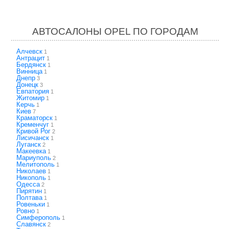
АВТОСАЛОНЫ OPEL ПО ГОРОДАМ
Алчевск
1
Антрацит
1
Бердянск
1
Винница
1
Днепр
3
Донецк
3
Евпатория
1
Житомир
1
Керчь
1
Киев
7
Краматорск
1
Кременчуг
1
Кривой Рог
2
Лисичанск
1
Луганск
2
Макеевка
1
Мариуполь
2
Мелитополь
1
Николаев
1
Никополь
1
Одесса
2
Пирятин
1
Полтава
1
Ровеньки
1
Ровно
1
Симферополь
1
Славянск
2