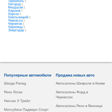
Тернополь
1
Ужгород
1
Феодосия
1
Харьков
7
Херсон
1
Хмельницкий
2
Черкассы
1
Чернигов
1
Черновцы
1
Энергодар
1
Популярные автомобили
Продажа новых авто
Шкода Рапид
Автосалоны Шевроле в Киеве
Рено Логан
Автосалоны Форд в
Черкассах
Ниссан Х Трейл
Автосалоны Рено в Виннице
Митсубиси Паджеро Спорт